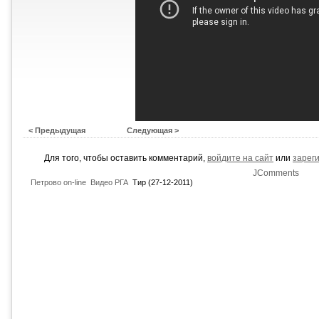
< Предыдущая
Следующая >
Для того, чтобы оставить комментарий,
войдите на сайт
или
зарег
JComments
Петрово on-line
Видео РГА
Тир (27-12-2011)