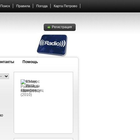
Поиск
Правила
Погода
Карта Петрово
Регистрация
онтакты
Помощь
во