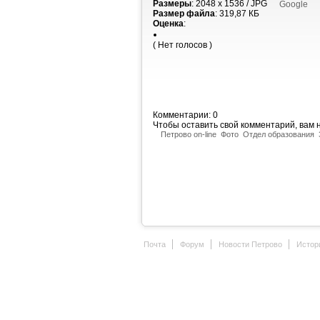
Размеры
: 2048 x 1536 / JPG
Google
Размер файла
: 319,87 КБ
Оценка
:
( Нет голосов )
Комментарии: 0
Чтобы оставить свой комментарий, вам
Петрово on-line
Фото
Отдел образования
Почта
Форум
Новости Петрово
Истор