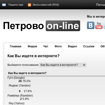
Пятни
Пишите нам
Лента новостей (RSS)
Мы в интер
Главная
Форум
Чат
Фото
Видео
Cсылки
Об
Как Вы ищете в интернете?
Выберите голосование
Как Вы ищете в интернете?
Гугл (Google)
26
76.5%
Яндекс (Yandex)
6
17.6%
Рамблер (Rambler)
2
5.9%
Яху (Yahoo)