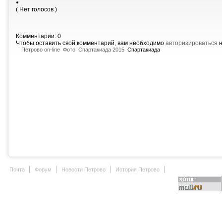
( Нет голосов )
Комментарии: 0
Чтобы оставить свой комментарий, вам необходимо
авторизироваться
н
Петрово on-line
Фото
Спартакиада 2015
Спартакиада
Почта
Форум
Новости Петрово
История Петрово