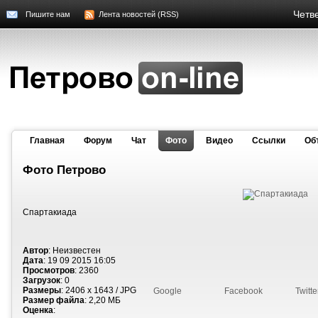
Четве
Пишите нам
Лента новостей (RSS)
Главная
Форум
Чат
Фото
Видео
Cсылки
Об
Фото Петрово
Спартакиада
Автор
: Неизвестен
Дата
: 19 09 2015 16:05
Просмотров
: 2360
Загрузок
: 0
Размеры
: 2406 x 1643 / JPG
Google
Facebook
Twitte
Размер файла
: 2,20 МБ
Оценка
: