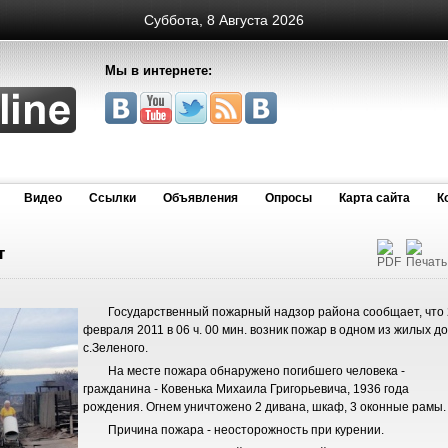
Суббота, 8 Августа 2026
Мы в интернете:
Видео
Cсылки
Объявления
Опросы
Карта сайта
К
т
Государственный пожарный надзор района сообщает, что
февраля 2011 в 06 ч. 00 мин. возник пожар в одном из жилых д
с.Зеленого.
На месте пожара обнаружено погибшего человека -
гражданина - Ковенька Михаила Григорьевича, 1936 года
рождения. Огнем уничтожено 2 дивана, шкаф, 3 оконные рамы.
Причина пожара - неосторожность при курении.