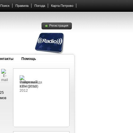
Поиск
Правила
Погода
Карта Петрово
Регистрация
онтакты
Помощь
 25
омов