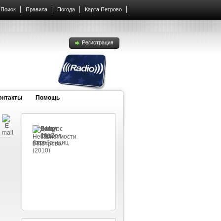
Поиск
Правила
Погода
Карта Петрово
Регистрация
онтакты
Помощь