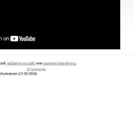
арий,
войдите на сайт
или
зарегистрируйтесь
.
JComments
бъявления (17-05-2018)