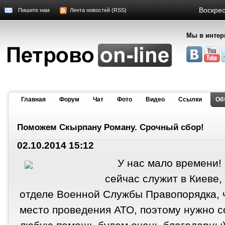
Воскрес
Пишите нам
Лента новостей (RSS)
Мы в интер
Главная
Форум
Чат
Фото
Видео
Cсылки
Об
Поможем Скырпану Роману. Срочный сбор!
02.10.2014 15:12
У нас мало времени!
сейчас служит в Киеве
отделе Военной Службы Правопорядка, ч
место проведения АТО, поэтому нужно с