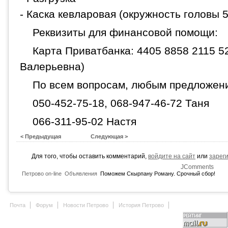
- Каска кевларовая (окружность головы 5
Реквизиты для финансовой помощи:
Карта Приватбанка: 4405 8858 2115 5
Валерьевна)
По всем вопросам, любым предложен
050-452-75-18, 068-947-46-72 Таня
066-311-95-02 Настя
< Предыдущая
Следующая >
Для того, чтобы оставить комментарий,
войдите на сайт
или
зарег
JComments
Петрово on-line
Объявления
Поможем Скырпану Роману. Срочный сбор!
Почта
Форум
Новости Петрово
История Петрово