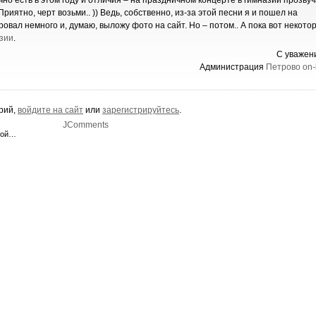
но есть в этом году и отличия – на праздничном концерте в гимназии прозву
Приятно, черт возьми.. )) Ведь, собственно, из-за этой песни я и пошел на
овал немного и, думаю, выложу фото на сайт. Но – потом.. А пока вот некото
азии
.
С уважен
Администрация
Петрово on-
арий,
войдите на сайт
или
зарегистрируйтесь
.
JComments
ной…