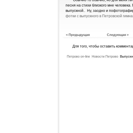
Обычно то обычно, но для меня лич
песня на стихи близкого мне человека. 
выпускной.. Ну, заодно и пофотографир
фотки с выпускного в Петровской гимн
< Предыдущая
Следующая >
Для того, чтобы оставить коммент
Петрово on-line
Новости Петрово
Выпуск