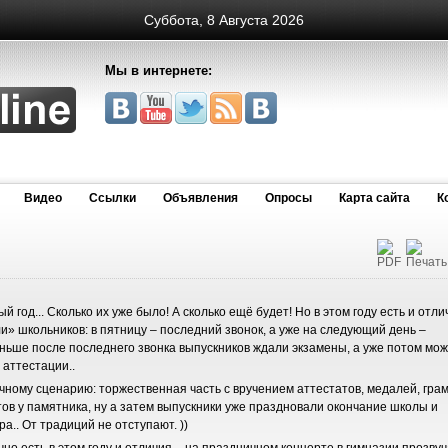
Суббота, 8 Августа 2026
Мы в интернете:
Видео
Cсылки
Объявления
Опросы
Карта сайта
К
 год... Сколько их уже было! А сколько ещё будет! Но в этом году есть и отли
и» школьников: в пятницу – последний звонок, а уже на следующий день –
раньше после последнего звонка выпускников ждали экзамены, а уже потом мо
 аттестации..
чному сценарию: торжественная часть с вручением аттестатов, медалей, грам
ов у памятника, ну а затем выпускники уже праздновали окончание школы и
а.. От традиций не отступают. ))