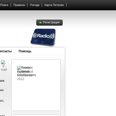
Поиск
Правила
Погода
Карта Петрово
Регистрация
онтакты
Помощь
чия.
жно
от,