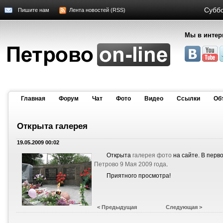
Суббо
Пишите нам
Лента новостей (RSS)
Мы в интер
Главная
Форум
Чат
Фото
Видео
Cсылки
Об
Открыта галерея
19.05.2009 00:02
Открыта
галерея фото
на сайте. В перв
Петрово 9 Мая 2009 года
.
Приятного просмотра!
< Предыдущая
Следующая >