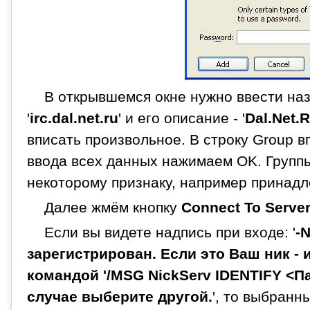
В открывшемся окне нужно ввести наз
'
irc.dal.net.ru
' и его описание - '
Dal.Net.
вписать произвольное. В строку Group в
ввода всех данных нажимаем OK. Групп
некоторому признаку, например принадл
Далее жмём кнопку
Connect To Serve
Если вы видете надпись при входе: '
-
зарегистрирован. Если это Ваш ник -
командой '/MSG NickServ IDENTIFY <П
случае выберите другой.
', то выбранн