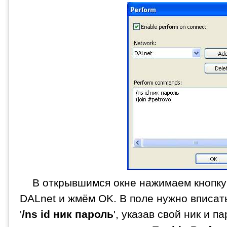
В открывшимся окне нажимаем кнопк
DALnet и жмём OK. В поле нужно вписа
'
/ns id ник пароль
', указав свой ник и п