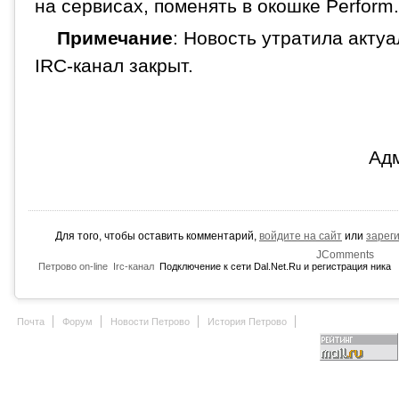
на сервисах, поменять в окошке Perform.
Примечание
: Новость утратила акту
IRC-канал закрыт.
Ад
Для того, чтобы оставить комментарий,
войдите на сайт
или
зарег
JComments
Петрово on-line
Irc-канал
Подключение к сети Dal.Net.Ru и регистрация ника
Почта
Форум
Новости Петрово
История Петрово