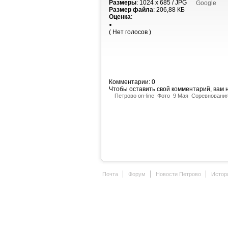
Размеры
: 1024 x 685 / JPG
Google
Размер файла
: 206,88 КБ
Оценка
:
( Нет голосов )
Комментарии: 0
Чтобы оставить свой комментарий, вам
Петрово on-line
Фото
9 Мая
Соревнования 
Почта
Форум
Новости Петрово
Истор