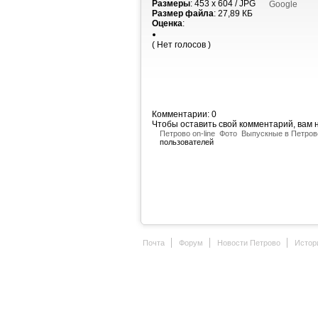
Размеры
: 453 x 604 / JPG
Google
Размер файла
: 27,89 КБ
Оценка
:
( Нет голосов )
Комментарии: 0
Чтобы оставить свой комментарий, вам
Петрово on-line
Фото
Выпускные в Петров
пользователей
Почта
Форум
Новости Петрово
Истор