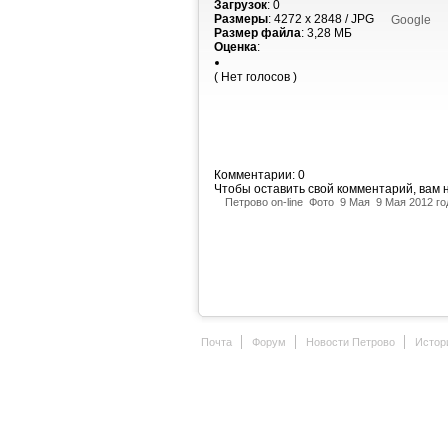
Загрузок
: 0
Размеры
: 4272 x 2848 / JPG
Google
Размер файла
: 3,28 МБ
Оценка
:
( Нет голосов )
Комментарии: 0
Чтобы оставить свой комментарий, вам
Петрово on-line
Фото
9 Мая
9 Мая 2012 го
Почта
Форум
Новости Петрово
Истор