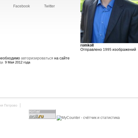
Facebook
Twitter
romkoll
Отправлено
1995
изображений
 необходимо
авторизироваться
на сайте
да
9 Мая 2012 года
ия Петрово