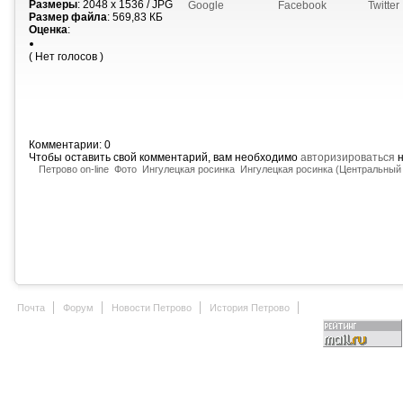
Размеры
: 2048 x 1536 / JPG
Google
Facebook
Twitter
Размер файла
: 569,83 КБ
Оценка
:
( Нет голосов )
Комментарии: 0
Чтобы оставить свой комментарий, вам необходимо
авторизироваться
н
Петрово on-line
Фото
Ингулецкая росинка
Ингулецкая росинка (Центральный 
Почта
Форум
Новости Петрово
История Петрово