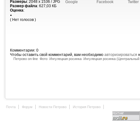
Размеры
: 2048 x 1536 / JPG
Google
Facebook
Twitter
Размер файла
: 627,03 КБ
Оценка
:
( Нет голосов )
Комментарии: 0
Чтобы оставить свой комментарий, вам необходимо
авторизироваться
н
Петрово on-line
Фото
Ингулецкая росинка
Ингулецкая росинка (Центральный 
Почта
Форум
Новости Петрово
История Петрово