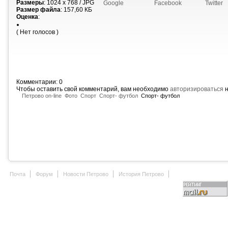
Размеры
: 1024 x 768 / JPG
Google
Facebook
Twitter
Размер файла
: 157,60 КБ
Оценка
:
( Нет голосов )
Комментарии: 0
Чтобы оставить свой комментарий, вам необходимо
авторизироваться
н
Петрово on-line
Фото
Спорт
Спорт- футбол
Спорт- футбол
Почта
Форум
Новости Петрово
История Петрово