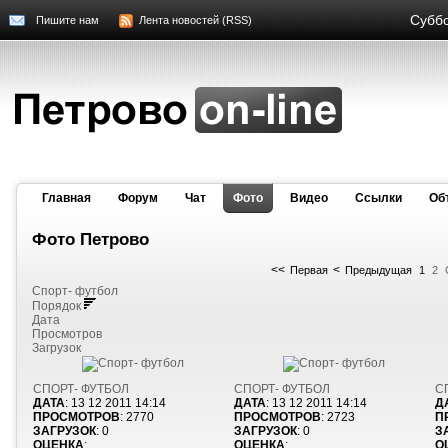
Суббо
Пишите нам
Лента новостей (RSS)
Главная
Форум
Чат
Фото
Видео
Cсылки
Об
Фото Петрово
<<
<
Первая
Предыдущая
1
2
Спорт- футбол
Порядок
Дата
Просмотров
Загрузок
СПОРТ- ФУТБОЛ
СПОРТ- ФУТБОЛ
С
ДАТА
: 13 12 2011 14:14
ДАТА
: 13 12 2011 14:14
Д
ПРОСМОТРОВ
: 2770
ПРОСМОТРОВ
: 2723
П
ЗАГРУЗОК
: 0
ЗАГРУЗОК
: 0
З
ОЦЕНКА
:
ОЦЕНКА
:
О