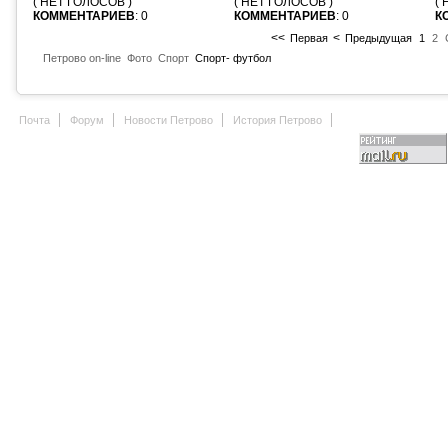
( НЕТ ГОЛОСОВ )
( НЕТ ГОЛОСОВ )
(
КОММЕНТАРИЕВ
: 0
КОММЕНТАРИЕВ
: 0
К
<<
<
Первая
Предыдущая
1
2
Петрово on-line
Фото
Спорт
Спорт- футбол
Почта
Форум
Новости Петрово
История Петрово