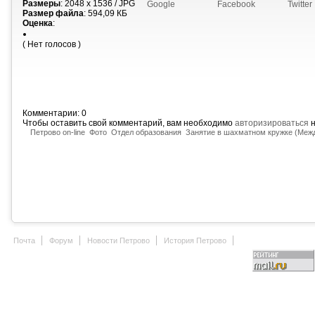
Размеры
: 2048 x 1536 / JPG
Google
Facebook
Twitter
Размер файла
: 594,09 КБ
Оценка
:
( Нет голосов )
Комментарии: 0
Чтобы оставить свой комментарий, вам необходимо
авторизироваться
н
Петрово on-line
Фото
Отдел образования
Занятие в шахматном кружке (Меж
Почта
Форум
Новости Петрово
История Петрово