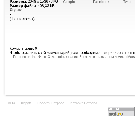
Размеры
: 2048 x 1536 / JPG
Google
Facebook
Twitter
Размер файла
: 408,33 КБ
Оценка
:
( Нет голосов )
Комментарии: 0
Чтобы оставить свой комментарий, вам необходимо
авторизироваться
н
Петрово on-line
Фото
Отдел образования
Занятие в шахматном кружке (Меж
Почта
Форум
Новости Петрово
История Петрово