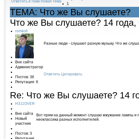
Ответить в теме
Новая тема
1
ТЕМА: Что же Вы слушаете?
Что же Вы слушаете?
14 года,
romkoll
Разные люди - слушают разную музыку. Что же слуш
Вне сайта
Администратор
Ответить
Цитировать
Постов: 36
Репутация: 6
Re: Что же Вы слушаете?
14 г
H311OVER
Вне сайта
Вот прям на данный момент слушаю жжужание лампы и пере
Новый
неоклассика разных исполнителей.
участник
Постов: 3
Репутация: