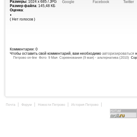
Размеры
: 1024 x 685 / JPG
Google
Facebook
Twitter
Размер файла
: 145,48 КБ
Оценка
:
( Нет голосов )
Комментарии: 0
Чтобы оставить свой комментарий, вам необходимо
авторизироваться
н
Петрово on-line
Фото
9 Мая
Соревнования (9 мая) - альтернатива (2010)
Соре
Почта
Форум
Новости Петрово
История Петрово