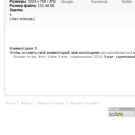
Размеры
: 1024 x 768 / JPG
Google
Facebook
Twitter
Размер файла
: 131,48 КБ
Оценка
:
( Нет голосов )
Комментарии: 0
Чтобы оставить свой комментарий, вам необходимо
авторизироваться
н
Петрово on-line
Фото
9 Мая
9 мая - соревнования (2010)
9 мая - соревновани
Почта
Форум
Новости Петрово
История Петрово