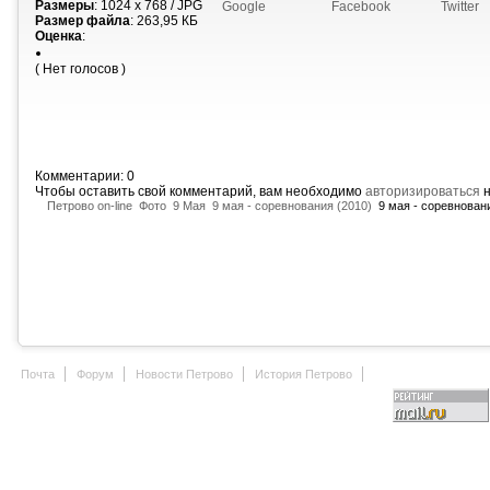
Размеры
: 1024 x 768 / JPG
Google
Facebook
Twitter
Размер файла
: 263,95 КБ
Оценка
:
( Нет голосов )
Комментарии: 0
Чтобы оставить свой комментарий, вам необходимо
авторизироваться
н
Петрово on-line
Фото
9 Мая
9 мая - соревнования (2010)
9 мая - соревновани
Почта
Форум
Новости Петрово
История Петрово