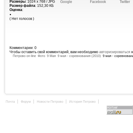
Размеры
: 1024 x 768 / JPG
Google
Facebook
Twitter
Размер файла
: 152,30 КБ
Оценка
:
( Нет голосов )
Комментарии: 0
Чтобы оставить свой комментарий, вам необходимо
авторизироваться
н
Петрово on-line
Фото
9 Мая
9 мая - соревнования (2010)
9 мая - соревновани
Почта
Форум
Новости Петрово
История Петрово