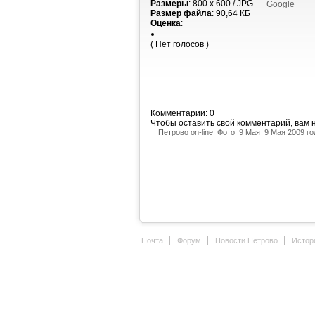
Размеры
: 800 x 600 / JPG
Google
Размер файла
: 90,64 КБ
Оценка
:
( Нет голосов )
Комментарии: 0
Чтобы оставить свой комментарий, вам
Петрово on-line
Фото
9 Мая
9 Мая 2009 го
Почта
Форум
Новости Петрово
Истор