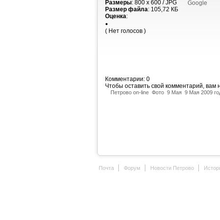
Размеры
: 800 x 600 / JPG
Google
Размер файла
: 105,72 КБ
Оценка
:
( Нет голосов )
Комментарии: 0
Чтобы оставить свой комментарий, вам
Петрово on-line
Фото
9 Мая
9 Мая 2009 го
Почта
Форум
Новости Петрово
Истор