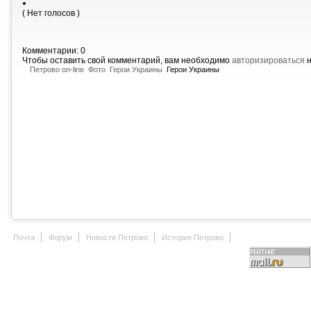
( Нет голосов )
Комментарии: 0
Чтобы оставить свой комментарий, вам необходимо
авторизироваться
н
Петрово on-line
Фото
Герои Украины
Герои Украины
Почта
Форум
Новости Петрово
История Петрово