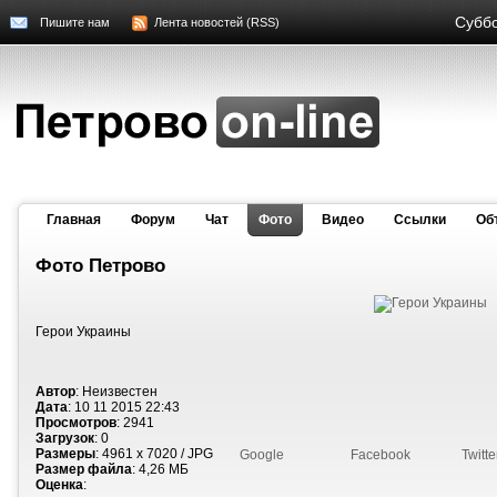
Суббо
Пишите нам
Лента новостей (RSS)
Главная
Форум
Чат
Фото
Видео
Cсылки
Об
Фото Петрово
Герои Украины
Автор
: Неизвестен
Дата
: 10 11 2015 22:43
Просмотров
: 2941
Загрузок
: 0
Размеры
: 4961 x 7020 / JPG
Google
Facebook
Twitte
Размер файла
: 4,26 МБ
Оценка
: