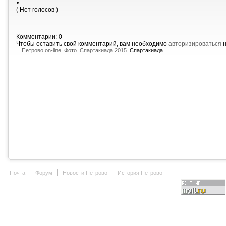
( Нет голосов )
Комментарии: 0
Чтобы оставить свой комментарий, вам необходимо
авторизироваться
н
Петрово on-line
Фото
Спартакиада 2015
Спартакиада
Почта
Форум
Новости Петрово
История Петрово