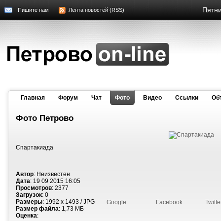
Пятни
Пишите нам
Лента новостей (RSS)
Главная
Форум
Чат
Фото
Видео
Cсылки
Об
Фото Петрово
Спартакиада
Автор
: Неизвестен
Дата
: 19 09 2015 16:05
Просмотров
: 2377
Загрузок
: 0
Размеры
: 1992 x 1493 / JPG
Google
Facebook
Twitte
Размер файла
: 1,73 МБ
Оценка
: