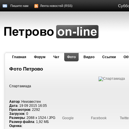
Суббо
Пишите нам
Лента новостей (RSS)
Главная
Форум
Чат
Фото
Видео
Cсылки
Об
Фото Петрово
Спартакиада
Автор
: Неизвестен
Дата
: 19 09 2015 16:05
Просмотров
: 2292
Загрузок
: 0
Размеры
: 2088 x 1524 / JPG
Google
Facebook
Twitte
Размер файла
: 1,92 МБ
Оценка
: