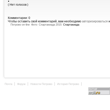
( Нет голосов )
Комментарии: 0
Чтобы оставить свой комментарий, вам необходимо
авторизироваться
н
Петрово on-line
Фото
Спартакиада 2015
Спартакиада
Почта
Форум
Новости Петрово
История Петрово