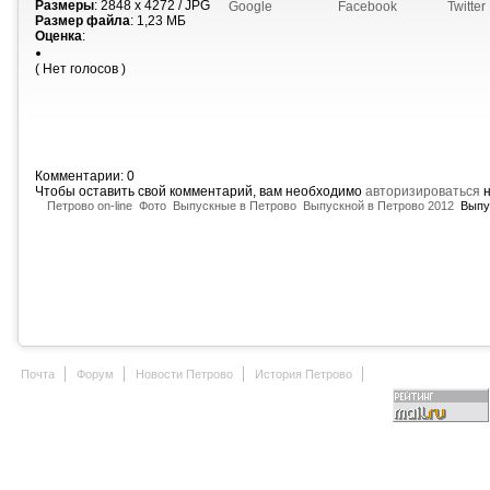
Размеры
: 2848 x 4272 / JPG
Google
Facebook
Twitter
Размер файла
: 1,23 МБ
Оценка
:
( Нет голосов )
Комментарии: 0
Чтобы оставить свой комментарий, вам необходимо
авторизироваться
н
Петрово on-line
Фото
Выпускные в Петрово
Выпускной в Петрово 2012
Выпус
Почта
Форум
Новости Петрово
История Петрово