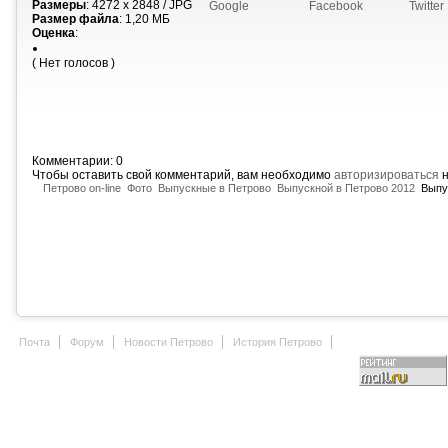
Размеры
: 4272 x 2848 / JPG
Google
Facebook
Twitter
Размер файла
: 1,20 МБ
Оценка
:
( Нет голосов )
Комментарии: 0
Чтобы оставить свой комментарий, вам необходимо
авторизироваться
н
Петрово on-line
Фото
Выпускные в Петрово
Выпускной в Петрово 2012
Выпус
Почта
Форум
Новости Петрово
История Петрово