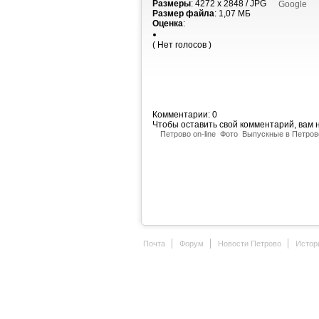
Размеры
: 4272 x 2848 / JPG
Google
Размер файла
: 1,07 МБ
Оценка
:
( Нет голосов )
Комментарии: 0
Чтобы оставить свой комментарий, вам
Петрово on-line
Фото
Выпускные в Петров
Почта
Форум
Новости Петрово
Истор