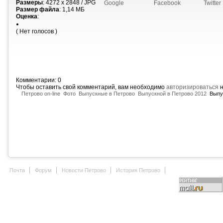
Размеры
: 4272 x 2848 / JPG
Google
Facebook
Twitter
Размер файла
: 1,14 МБ
Оценка
:
( Нет голосов )
Комментарии: 0
Чтобы оставить свой комментарий, вам необходимо
авторизироваться
н
Петрово on-line
Фото
Выпускные в Петрово
Выпускной в Петрово 2012
Выпус
Почта
Форум
Новости Петрово
История Петрово