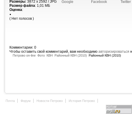
Размеры
: 3872 x 2592 / JPG
Google
Facebook
Twitter
Размер файла
: 1,01 МБ
Оценка
:
( Нет голосов )
Комментарии: 0
Чтобы оставить свой комментарий, вам необходимо
авторизироваться
н
Петрово on-line
Фото
КВН
Районный КВН (2010)
Районный КВН (2010)
Почта
Форум
Новости Петрово
История Петрово