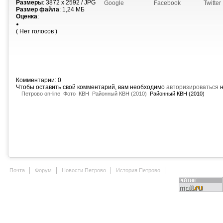
Размеры
: 3872 x 2592 / JPG
Google
Facebook
Twitter
Размер файла
: 1,24 МБ
Оценка
:
( Нет голосов )
Комментарии: 0
Чтобы оставить свой комментарий, вам необходимо
авторизироваться
н
Петрово on-line
Фото
КВН
Районный КВН (2010)
Районный КВН (2010)
Почта
Форум
Новости Петрово
История Петрово