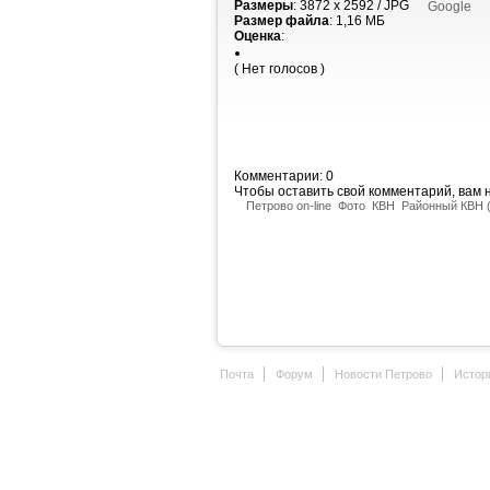
Размеры
: 3872 x 2592 / JPG
Google
Размер файла
: 1,16 МБ
Оценка
:
( Нет голосов )
Комментарии: 0
Чтобы оставить свой комментарий, вам
Петрово on-line
Фото
КВН
Районный КВН 
Почта
Форум
Новости Петрово
Истор