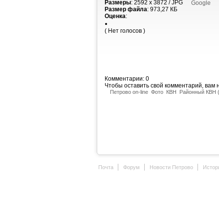
Размеры
: 2592 x 3872 / JPG
Google
Размер файла
: 973,27 КБ
Оценка
:
( Нет голосов )
Комментарии: 0
Чтобы оставить свой комментарий, вам
Петрово on-line
Фото
КВН
Районный КВН 
Почта
Форум
Новости Петрово
Истор