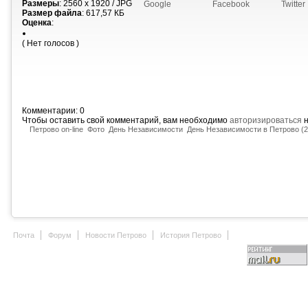
Размеры
: 2560 x 1920 / JPG
Google
Facebook
Twitter
Размер файла
: 617,57 КБ
Оценка
:
( Нет голосов )
Комментарии: 0
Чтобы оставить свой комментарий, вам необходимо
авторизироваться
н
Петрово on-line
Фото
День Независимости
День Независимости в Петрово (2
Почта
Форум
Новости Петрово
История Петрово