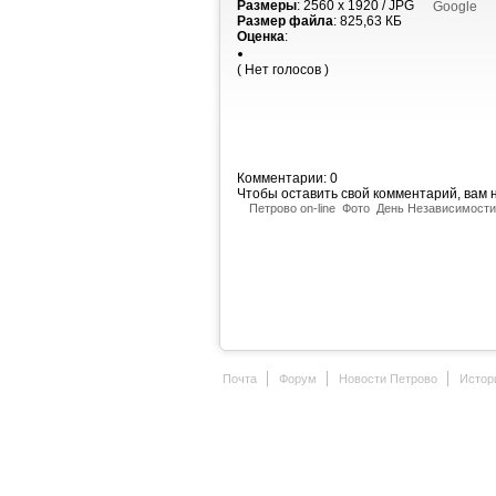
Размеры
: 2560 x 1920 / JPG
Google
Размер файла
: 825,63 КБ
Оценка
:
( Нет голосов )
Комментарии: 0
Чтобы оставить свой комментарий, вам
Петрово on-line
Фото
День Независимости
Почта
Форум
Новости Петрово
Истор