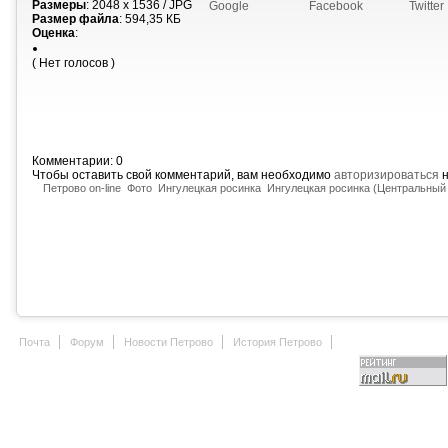
Размеры
: 2048 x 1536 / JPG
Google
Facebook
Twitter
Размер файла
: 594,35 КБ
Оценка
:
( Нет голосов )
Комментарии: 0
Чтобы оставить свой комментарий, вам необходимо
авторизироваться
н
Петрово on-line
Фото
Ингулецкая росинка
Ингулецкая росинка (Центральный 
Почта
Форум
Новости Петрово
История Петрово