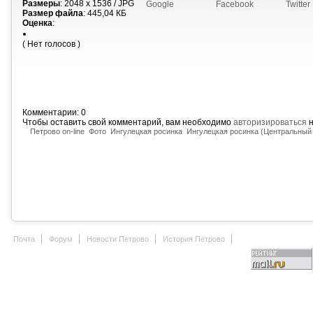
Размеры
: 2048 x 1536 / JPG
Google
Facebook
Twitter
Размер файла
: 445,04 КБ
Оценка
:
( Нет голосов )
Комментарии: 0
Чтобы оставить свой комментарий, вам необходимо
авторизироваться
н
Петрово on-line
Фото
Ингулецкая росинка
Ингулецкая росинка (Центральный 
Почта
Форум
Новости Петрово
История Петрово