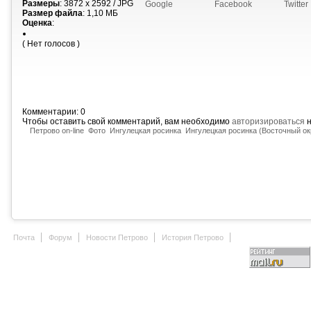
Размеры
: 3872 x 2592 / JPG
Google
Facebook
Twitter
Размер файла
: 1,10 МБ
Оценка
:
( Нет голосов )
Комментарии: 0
Чтобы оставить свой комментарий, вам необходимо
авторизироваться
н
Петрово on-line
Фото
Ингулецкая росинка
Ингулецкая росинка (Восточный ок
Почта
Форум
Новости Петрово
История Петрово