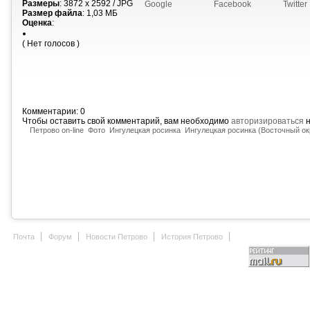
Размеры
: 3872 x 2592 / JPG
Google
Facebook
Twitter
Размер файла
: 1,03 МБ
Оценка
:
( Нет голосов )
Комментарии: 0
Чтобы оставить свой комментарий, вам необходимо
авторизироваться
н
Петрово on-line
Фото
Ингулецкая росинка
Ингулецкая росинка (Восточный ок
Почта
Форум
Новости Петрово
История Петрово