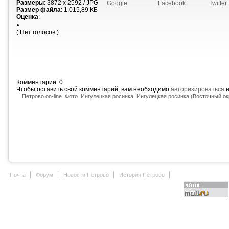
Размеры
: 3872 x 2592 / JPG
Google
Facebook
Twitter
Размер файла
: 1.015,89 КБ
Оценка
:
( Нет голосов )
Комментарии: 0
Чтобы оставить свой комментарий, вам необходимо
авторизироваться
н
Петрово on-line
Фото
Ингулецкая росинка
Ингулецкая росинка (Восточный ок
Почта
Форум
Новости Петрово
История Петрово