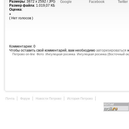
Размеры
: 3872 x 2592 / JPG
Google
Facebook
Twitter
Размер файла
: 1.019,07 КБ
Оценка
:
( Нет голосов )
Комментарии: 0
Чтобы оставить свой комментарий, вам необходимо
авторизироваться
н
Петрово on-line
Фото
Ингулецкая росинка
Ингулецкая росинка (Восточный ок
Почта
Форум
Новости Петрово
История Петрово