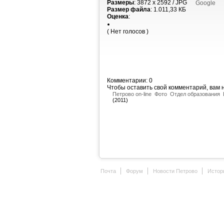
Размеры
: 3872 x 2592 / JPG
Google
Размер файла
: 1.011,33 КБ
Оценка
:
( Нет голосов )
Комментарии: 0
Чтобы оставить свой комментарий, вам
Петрово on-line
Фото
Отдел образования
(2011)
Почта
Форум
Новости Петрово
Истор