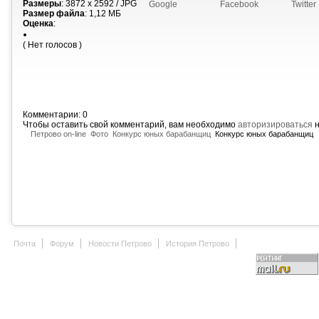
Размеры
: 3872 x 2592 / JPG
Google
Facebook
Twitter
Размер файла
: 1,12 МБ
Оценка
:
( Нет голосов )
Комментарии: 0
Чтобы оставить свой комментарий, вам необходимо
авторизироваться
н
Петрово on-line
Фото
Конкурс юных барабанщиц
Конкурс юных барабанщиц
Почта
Форум
Новости Петрово
История Петрово