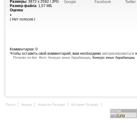
Размеры
: 3872 x 2592 / JPG
Google
Facebook
Twitter
Размер файла
: 1,57 МБ
Оценка
:
( Нет голосов )
Комментарии: 0
Чтобы оставить свой комментарий, вам необходимо
авторизироваться
н
Петрово on-line
Фото
Конкурс юных барабанщиц
Конкурс юных барабанщиц
Почта
Форум
Новости Петрово
История Петрово