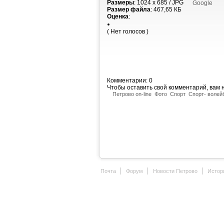
Размеры
: 1024 x 685 / JPG
Google
Размер файла
: 467,65 КБ
Оценка
:
( Нет голосов )
Комментарии: 0
Чтобы оставить свой комментарий, вам
Петрово on-line
Фото
Спорт
Спорт- волей
Почта
Форум
Новости Петрово
Истор